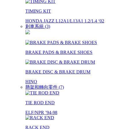
TIMING KIT
HONDA JAZZ L12A1/L13A1 1.2/1.4 ‘02
剎車系統 (3)
BRAKE PADS & BRAKE SHOES
BRAKE DISC & BRAKE DRUM
HINO
懸架和轉向零件 (7)
TIE ROD END
ELF/NPR ’94-98
RACK END