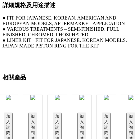
詳細規格及用途描述
● FIT FOR JAPANESE, KOREAN, AMERICAN AND
EUROPEAN MODELS, AFTERMARKET APPLICATION
● VARIOUS TREATMENTS – SEMI-FINISHED, FULL
FINISHED, CHROMED, PHOSPHATED
● LINER KIT - FIT FOR JAPANESE, KOREAN MODELS,
JAPAN MADE PISTON RING FOR THE KIT
相關產品
加
加
加
加
加
加
入
入
入
入
入
入
詢
詢
詢
詢
詢
詢
問
問
問
問
問
問
清
清
清
清
清
清