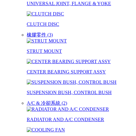
UNIVERSAL JOINT, FLANGE & YOKE
CLUTCH DISC
橡膠零件 (3)
STRUT MOUNT
CENTER BEARING SUPPORT ASSY
SUSPENSION BUSH, CONTROL BUSH
A/C & 冷卻系統 (2)
RADIATOR AND A/C CONDENSER