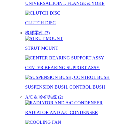
UNIVERSAL JOINT, FLANGE & YOKE
CLUTCH DISC
橡膠零件 (3)
STRUT MOUNT
CENTER BEARING SUPPORT ASSY
SUSPENSION BUSH, CONTROL BUSH
A/C & 冷卻系統 (2)
RADIATOR AND A/C CONDENSER