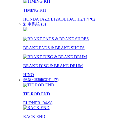
TIMING KIT
HONDA JAZZ L12A1/L13A1 1.2/1.4 ‘02
剎車系統 (3)
BRAKE PADS & BRAKE SHOES
BRAKE DISC & BRAKE DRUM
HINO
懸架和轉向零件 (7)
TIE ROD END
ELF/NPR ’94-98
RACK END